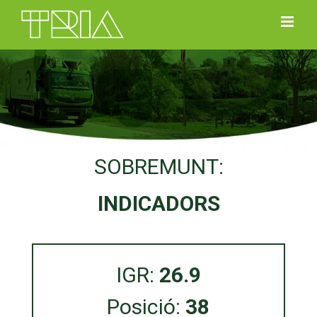
Skip
to
content
SOBREMUNT:
INDICADORS
IGR:
26.9
Posició:
38