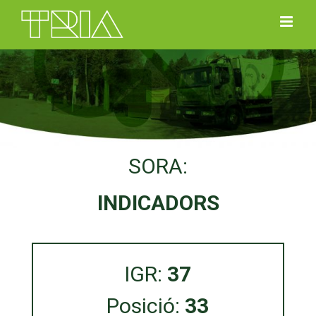
Skip
to
content
SORA:
INDICADORS
IGR:
37
Posició:
33